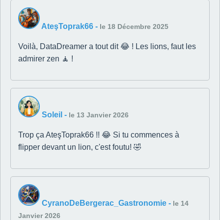
AteşToprak66
-
le 18 Décembre 2025
Voilà, DataDreamer a tout dit 😂 ! Les lions, faut les
admirer zen 🧘 !
Soleil
-
le 13 Janvier 2026
Trop ça AteşToprak66 !! 😂 Si tu commences à
flipper devant un lion, c'est foutu! 🤣
CyranoDeBergerac_Gastronomie
-
le 14
Janvier 2026